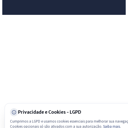
Olá. Pergunte sobre serviços, notícias, legislação, Diário Oficial,
licitações, estrutura ou transparência do município.
Licitações abertas
Carta de serviços
Diário Oficial
Privacidade e Cookies - LGPD
Cumprimos a LGPD e usamos cookies essenciais para melhorar sua navega
Cookies opcionais só são ativados com a sua autorização.
Saiba mais
.