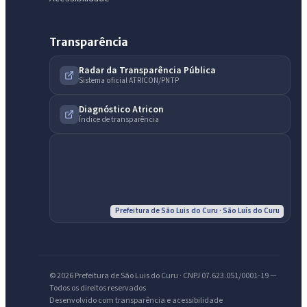
Transparência
Radar da Transparência Pública
Sistema oficial ATRICON/PNTP
Diagnóstico Atricon
Índice de transparência
Prefeitura de São Luis do Curu · São Luís do Curu
© 2026 Prefeitura de São Luis do Curu · CNPJ 07.623.051/0001-19 —
IntGest AI
AI
Todos os direitos reservados
Assistente do Portal
Desenvolvido com transparência e acessibilidade