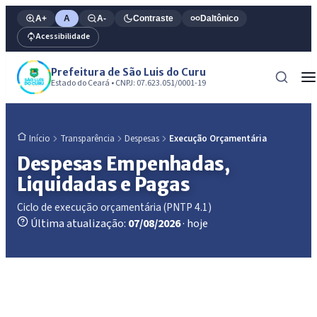
A+
A
A-
Contraste
Daltônico
Acessibilidade
Prefeitura de São Luis do Curu
Estado do Ceará • CNPJ: 07.623.051/0001-19
Transparência
Despesas
Execução Orçamentária
Início
Despesas Empenhadas,
Liquidadas e Pagas
Ciclo de execução orçamentária (PNTP 4.1)
Última atualização:
07/08/2026
· hoje