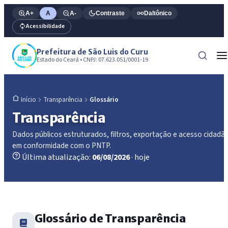
A+
A
A-
Contraste
Daltônico
Acessibilidade
Prefeitura de São Luis do Curu
Estado do Ceará • CNPJ: 07.623.051/0001-19
Transparência
Glossário
Início
Transparência
Dados públicos estruturados, filtros, exportação e acesso cidadã
em conformidade com o PNTP.
Última atualização:
06/08/2026
· hoje
Glossário de Transparência