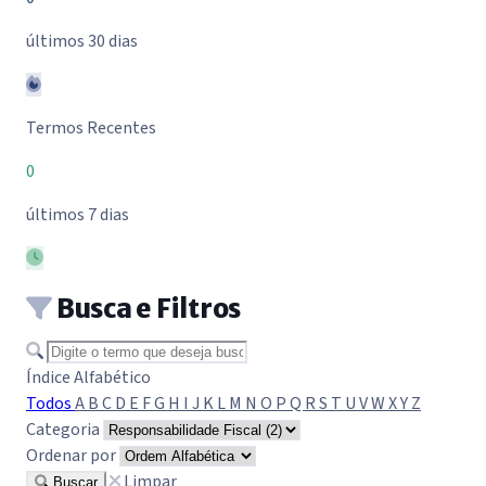
últimos 30 dias
Termos Recentes
0
últimos 7 dias
Busca e Filtros
Buscar termo
Índice Alfabético
Todos
A
B
C
D
E
F
G
H
I
J
K
L
M
N
O
P
Q
R
S
T
U
V
W
X
Y
Z
Categoria
Ordenar por
Limpar
Buscar