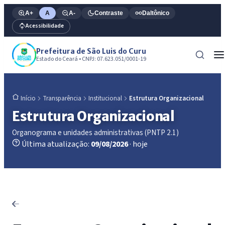
A+
A
A-
Contraste
Daltônico
Acessibilidade
Prefeitura de São Luis do Curu
Estado do Ceará • CNPJ: 07.623.051/0001-19
Transparência
Institucional
Estrutura Organizacional
Início
Estrutura Organizacional
Organograma e unidades administrativas (PNTP 2.1)
Última atualização:
09/08/2026
· hoje