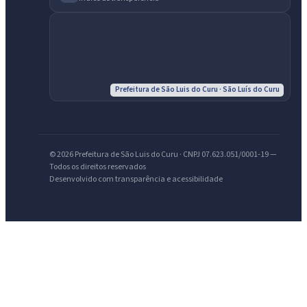
IntGest AI
AI
Assistente do Portal
Prefeitura de São Luis do Curu · São Luís do Curu
Olá. Pergunte sobre serviços, notícias, legislação, Diário Oficial,
licitações, estrutura ou transparência do município.
Licitações abertas
Carta de serviços
Diário Oficial
© 2026 Prefeitura de São Luis do Curu · CNPJ 07.623.051/0001-19 —
Todos os direitos reservados
Desenvolvido com transparência e acessibilidade