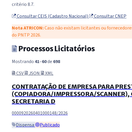
critério 8.7.
Consultar CEIS (Cadastro Nacional)
Consultar CNEP
Nota ATRICON:
Caso não existam licitantes ou fornecedore
do PNTP 2026.
Processos Licitatórios
Mostrando
41
–
60
de
698
CSV
JSON
XML
CONTRATAÇÃO DE EMPRESA PARA PREST
(COPIADORA/IMPRESSORA/SCANNER), C
SECRETARIA D
0000920260401000148/2026
Dispensa
Publicado