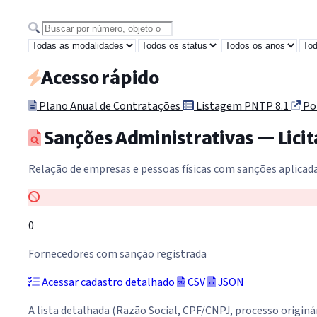
Buscar por número, objeto ou secretaria
Acesso rápido
Plano Anual de Contratações
Listagem PNTP 8.1
Por
Sanções Administrativas — Licit
Relação de empresas e pessoas físicas com sanções aplicada
0
Fornecedores com sanção registrada
Acessar cadastro detalhado
CSV
JSON
A lista detalhada (Razão Social, CPF/CNPJ, processo origin