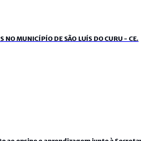
NO MUNICÍPÍO DE SÃO LUÍS DO CURU - CE.
o ao ensino e aprendizagem junto à Secretar