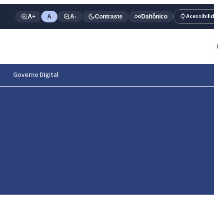
Acessibilid
A+
A
A-
Contraste
Daltônico
Governo Digital