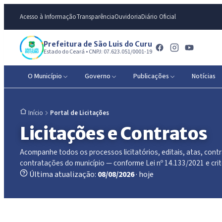
Acesso à Informação
Transparência
Ouvidoria
Diário Oficial
Prefeitura de São Luis do Curu
Estado do Ceará • CNPJ: 07.623.051/0001-19
O Município
Governo
Publicações
Notícias
Portal de Licitações
Início
Licitações e Contratos
Acompanhe todos os processos licitatórios, editais, atas, contr
contratações do município — conforme Lei nº 14.133/2021 e crit
Última atualização:
08/08/2026
· hoje