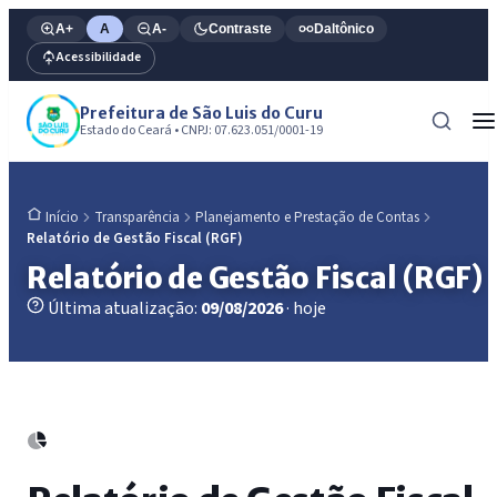
A+
A
A-
Contraste
Daltônico
Acessibilidade
Prefeitura de São Luis do Curu
Estado do Ceará • CNPJ: 07.623.051/0001-19
Transparência
Planejamento e Prestação de Contas
Início
Relatório de Gestão Fiscal (RGF)
Relatório de Gestão Fiscal (RGF)
Última atualização:
09/08/2026
· hoje