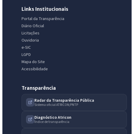
Links Institucionais
IntGest AI
AI
Portal da Transparência
Assistente do Portal
Diário Oficial
Licitações
Ouvidoria
Olá. Pergunte sobre serviços, notícias, legislação, Diário Oficial,
e-SIC
licitações, estrutura ou transparência do município.
LGPD
Licitações abertas
Carta de serviços
Diário Oficial
Mapa do Site
Acessibilidade
Transparência
Radar da Transparência Pública
Sistema oficial ATRICON/PNTP
Diagnóstico Atricon
Índice de transparência