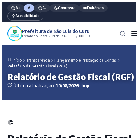
A+
A
A-
Contraste
Daltônico
Acessibilidade
Prefeitura de São Luis do Curu
Estado do Ceará • CNPJ: 07.623.051/0001-19
Transparência
Planejamento e Prestação de Contas
Início
Relatório de Gestão Fiscal (RGF)
Relatório de Gestão Fiscal (RGF)
Última atualização:
10/08/2026
· hoje