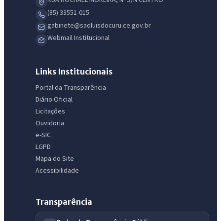
RUA ROCHAEL MOREIRA, Nº S/N CENTRO
(85) 33551-015
gabinete@saoluisdocuru.ce.gov.br
Webmail Institucional
Links Institucionais
Portal da Transparência
Diário Oficial
Licitações
Ouvidoria
IntGest AI
AI
e-SIC
Assistente do Portal
LGPD
Mapa do Site
Olá. Pergunte sobre serviços, notícias, legislação, Diário Oficial,
Acessibilidade
licitações, estrutura ou transparência do município.
Licitações abertas
Carta de serviços
Diário Oficial
Transparência