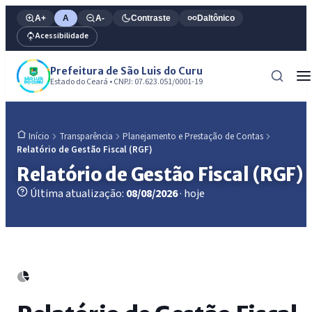
A+
A
A-
Contraste
Daltônico
Acessibilidade
Prefeitura de São Luis do Curu
Estado do Ceará • CNPJ: 07.623.051/0001-19
Transparência
Planejamento e Prestação de Contas
Início
Relatório de Gestão Fiscal (RGF)
Relatório de Gestão Fiscal (RGF)
Última atualização:
08/08/2026
· hoje