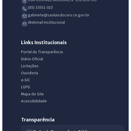
RUA ROCHAEL MOREIRA, Nº S/N CENTRO
(85) 33551-015
gabinete@saoluisdocuru.ce.gov.br
Webmail Institucional
Links Institucionais
Portal da Transparência
Diário Oficial
Licitações
Ouvidoria
IntGest AI
AI
e-SIC
Assistente do Portal
LGPD
Mapa do Site
Olá. Pergunte sobre serviços, notícias, legislação, Diário Oficial,
Acessibilidade
licitações, estrutura ou transparência do município.
Licitações abertas
Carta de serviços
Diário Oficial
Transparência