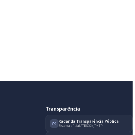
IntGest AI
AI
Assistente do Portal
Olá. Pergunte sobre serviços, notícias, legislação,
Diário Oficial, licitações, estrutura ou transparência
do município.
Licitações abertas
Carta de serviços
Diário Oficial
Transparência
Radar da Transparência Pública
Sistema oficial ATRICON/PNTP