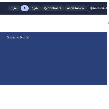
Acessibilid
A+
A
A-
Contraste
Daltônico
Governo Digital