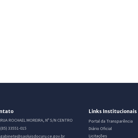
ntato
Links Institucionais
RUA ROCHAEL MOREIRA, Nº S/N CENTRO
Portal da Transparência
(85) 33551-015
Diário Oficial
Licitações
gabinete@saoluisdocuru.ce.gov.br