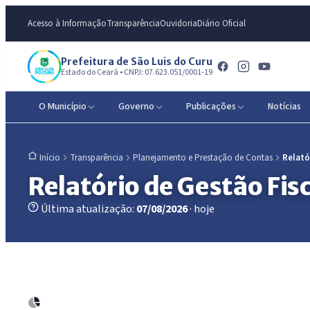
Acesso à Informação
Transparência
Ouvidoria
Diário Oficial
Prefeitura de São Luis do Curu
Estado do Ceará • CNPJ: 07.623.051/0001-19
O Município
Governo
Publicações
Notícias
Transparência
Planejamento e Prestação de Contas
Relató
Início
Relatório de Gestão Fisc
Última atualização:
07/08/2026
· hoje