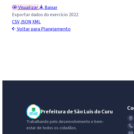
Visualizar
Baixar
Exportar dados do exercício 2022
CSV
JSON
XML
Voltar para Planejamento
Co
Prefeitura de São Luis do Curu
Trabalhando pelo desenvolvimento e bem-
estar de todos os cidadãos.