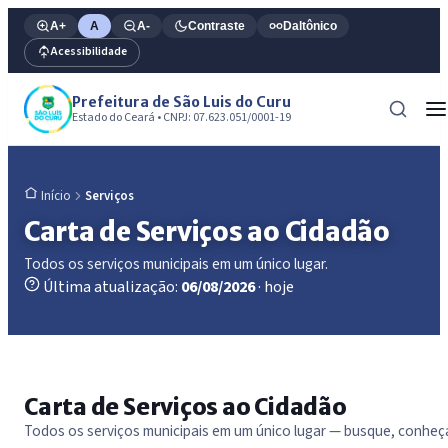
A+
A
A-
Contraste
Daltônico
Acessibilidade
Prefeitura de São Luis do Curu
Estado do Ceará • CNPJ: 07.623.051/0001-19
Serviços
Início
Carta de Serviços ao Cidadão
Todos os serviços municipais em um único lugar.
Última atualização:
06/08/2026
· hoje
Carta de Serviços ao Cidadão
Todos os serviços municipais em um único lugar — busque, conheç