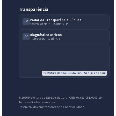
Transparência
Radar da Transparência Pública
Sistema oficial ATRICON/PNTP
Diagnóstico Atricon
Índice de transparência
IntGest AI
AI
Assistente do Portal
Olá. Pergunte sobre serviços, notícias, legislação, Diário Oficial,
licitações, estrutura ou transparência do município.
Prefeitura de São Luis do Curu · São Luís do Curu
Licitações abertas
Carta de serviços
Diário Oficial
© 2026 Prefeitura de São Luis do Curu · CNPJ 07.623.051/0001-19 —
Todos os direitos reservados
Desenvolvido com transparência e acessibilidade