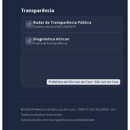
Transparência
Radar da Transparência Pública
Sistema oficial ATRICON/PNTP
Diagnóstico Atricon
Índice de transparência
IntGest AI
AI
Assistente do Portal
Olá. Pergunte sobre serviços, notícias, legislação, Diário Oficial,
licitações, estrutura ou transparência do município.
Prefeitura de São Luis do Curu · São Luís do Curu
Licitações abertas
Carta de serviços
Diário Oficial
© 2026 Prefeitura de São Luis do Curu · CNPJ 07.623.051/0001-19 —
Todos os direitos reservados
Desenvolvido com transparência e acessibilidade