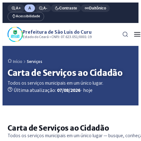
A+
A
A-
Contraste
Daltônico
Acessibilidade
Prefeitura de São Luis do Curu
Estado do Ceará • CNPJ: 07.623.051/0001-19
Serviços
Início
Carta de Serviços ao Cidadão
Todos os serviços municipais em um único lugar.
Última atualização:
07/08/2026
· hoje
Carta de Serviços ao Cidadão
Todos os serviços municipais em um único lugar — busque, conheç