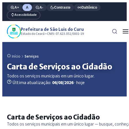
A+
A
A-
Contraste
Daltônico
Acessibilidade
Prefeitura de São Luis do Curu
Estado do Ceará • CNPJ: 07.623.051/0001-19
Serviços
Início
Carta de Serviços ao Cidadão
Todos os serviços municipais em um único lugar.
Última atualização:
06/08/2026
· hoje
Carta de Serviços ao Cidadão
Todos os serviços municipais em um único lugar — busque, conheç