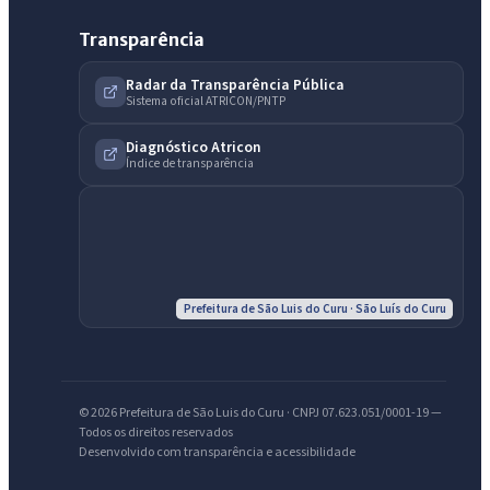
Transparência
Radar da Transparência Pública
Sistema oficial ATRICON/PNTP
Diagnóstico Atricon
Índice de transparência
IntGest AI
AI
Assistente do Portal
Olá. Pergunte sobre serviços, notícias, legislação, Diário Oficial,
licitações, estrutura ou transparência do município.
Prefeitura de São Luis do Curu · São Luís do Curu
Licitações abertas
Carta de serviços
Diário Oficial
© 2026 Prefeitura de São Luis do Curu · CNPJ 07.623.051/0001-19 —
Todos os direitos reservados
Desenvolvido com transparência e acessibilidade