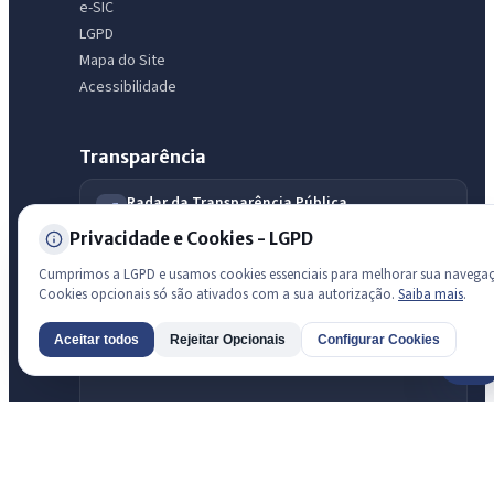
e-SIC
LGPD
Mapa do Site
Acessibilidade
Transparência
Radar da Transparência Pública
Sistema oficial ATRICON/PNTP
Privacidade e Cookies - LGPD
Diagnóstico Atricon
Cumprimos a LGPD e usamos cookies essenciais para melhorar sua navega
Índice de transparência
Cookies opcionais só são ativados com a sua autorização.
Saiba mais
.
Aceitar todos
Rejeitar Opcionais
Configurar Cookies
AI
Prefeitura de São Luis do Curu · São Luís do Curu