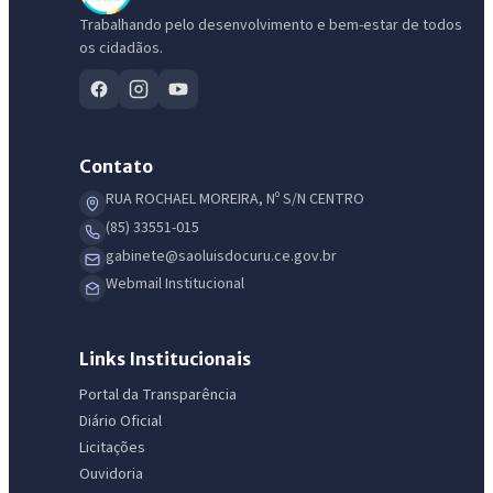
Trabalhando pelo desenvolvimento e bem-estar de todos
os cidadãos.
Contato
RUA ROCHAEL MOREIRA, Nº S/N CENTRO
(85) 33551-015
IntGest AI
gabinete@saoluisdocuru.ce.gov.br
AI
Assistente do Portal
Webmail Institucional
Olá. Pergunte sobre serviços, notícias, legislação, Diário Oficial,
Links Institucionais
licitações, estrutura ou transparência do município.
Portal da Transparência
Diário Oficial
Licitações abertas
Carta de serviços
Diário Oficial
Licitações
Ouvidoria