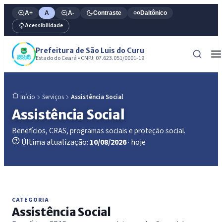
A+
A
A-
Contraste
Daltônico
Acessibilidade
Prefeitura de São Luis do Curu
Estado do Ceará • CNPJ: 07.623.051/0001-19
Serviços
Assistência Social
Início
Assistência Social
Benefícios, CRAS, programas sociais e proteção social.
Última atualização:
10/08/2026
· hoje
CATEGORIA
Assistência Social