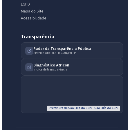
LGPD
Mapa do Site
Acessibilidade
Transparência
Radar da Transparência Pública
Sistema oficial ATRICON/PNTP
Diagnóstico Atricon
Índice de transparência
IntGest AI
AI
Assistente do Portal
Prefeitura de São Luis do Curu · São Luís do Curu
Olá. Pergunte sobre serviços, notícias, legislação, Diário Oficial,
licitações, estrutura ou transparência do município.